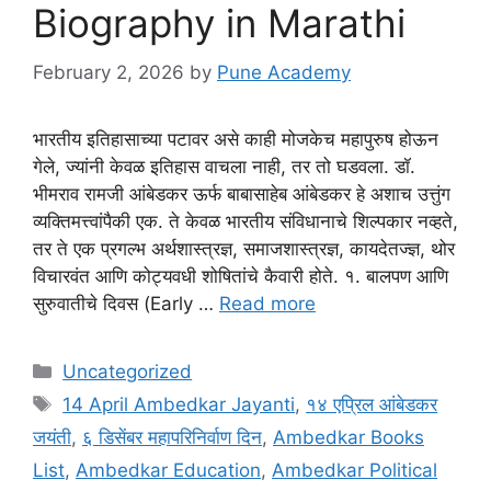
Biography in Marathi
February 2, 2026
by
Pune Academy
भारतीय इतिहासाच्या पटावर असे काही मोजकेच महापुरुष होऊन
गेले, ज्यांनी केवळ इतिहास वाचला नाही, तर तो घडवला. डॉ.
भीमराव रामजी आंबेडकर ऊर्फ बाबासाहेब आंबेडकर हे अशाच उत्तुंग
व्यक्तिमत्त्वांपैकी एक. ते केवळ भारतीय संविधानाचे शिल्पकार नव्हते,
तर ते एक प्रगल्भ अर्थशास्त्रज्ञ, समाजशास्त्रज्ञ, कायदेतज्ज्ञ, थोर
विचारवंत आणि कोट्यवधी शोषितांचे कैवारी होते. १. बालपण आणि
सुरुवातीचे दिवस (Early …
Read more
Categories
Uncategorized
Tags
14 April Ambedkar Jayanti
,
१४ एप्रिल आंबेडकर
जयंती
,
६ डिसेंबर महापरिनिर्वाण दिन
,
Ambedkar Books
List
,
Ambedkar Education
,
Ambedkar Political